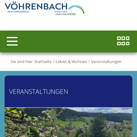
Sie sind hier:
Startseite
>
Leben & Wohnen
>
Veranstaltungen
VERANSTALTUNGEN