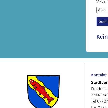
Verans
Kein
Kontakt:
Stadtve
Friedrich
78147 Vö
Tel 07727
Fax 07727