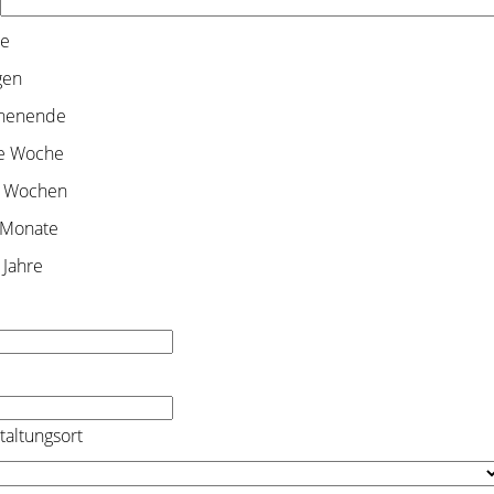
e
gen
henende
e Woche
 Wochen
 Monate
 Jahre
taltungsort