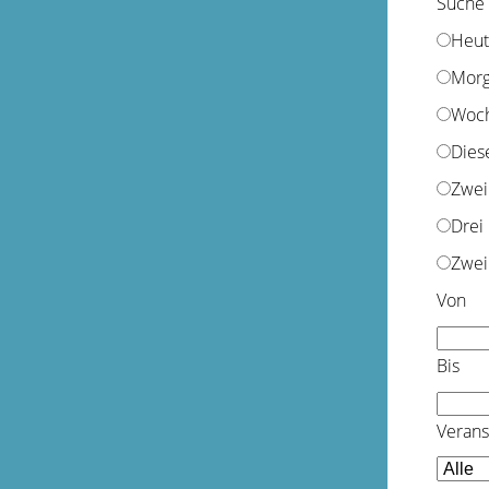
Suche
Heut
Mor
Woc
Dies
Zwei
Drei
Zwei
Von
Bis
Verans