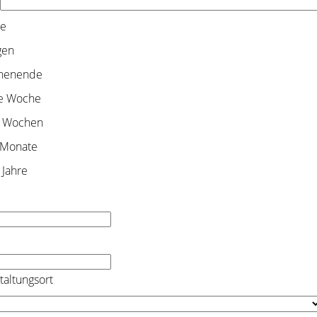
e
gen
henende
e Woche
 Wochen
 Monate
 Jahre
taltungsort