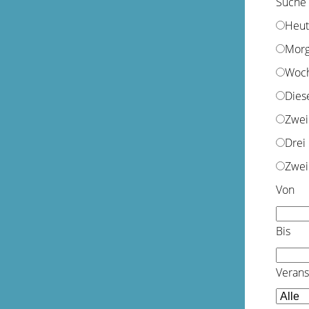
Suche
Heut
Mor
Woc
Dies
Zwei
Drei
Zwei
Von
Bis
Verans