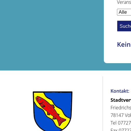
Verans
Kein
Kontakt:
Stadtve
Friedrich
78147 Vö
Tel 07727
Fax 07727