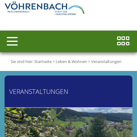
Sie sind hier:
Startseite
>
Leben & Wohnen
>
Veranstaltungen
VERANSTALTUNGEN