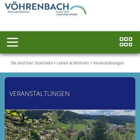
Sie sind hier:
Startseite
>
Leben & Wohnen
>
Veranstaltungen
VERANSTALTUNGEN