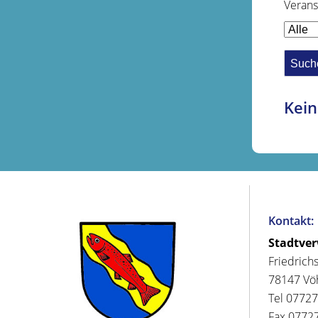
Verans
Kein
Kontakt:
Stadtve
Friedrich
78147 Vö
Tel 07727
Fax 07727