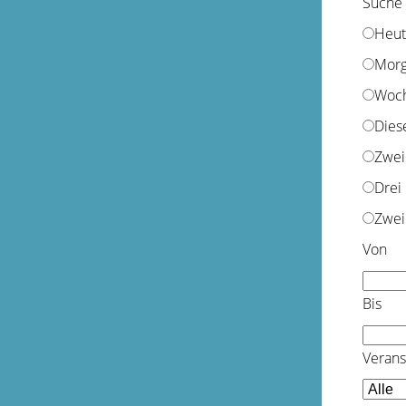
Suche
Heut
Mor
Woc
Dies
Zwei
Drei
Zwei
Von
Bis
Verans