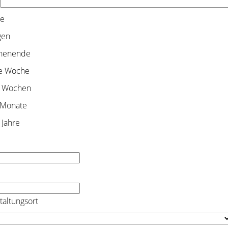
e
gen
henende
e Woche
 Wochen
 Monate
 Jahre
taltungsort