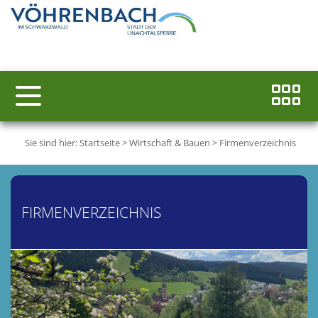
Sie sind hier:
Startseite
>
Wirtschaft & Bauen
>
Firmenverzeichnis
FIRMENVERZEICHNIS