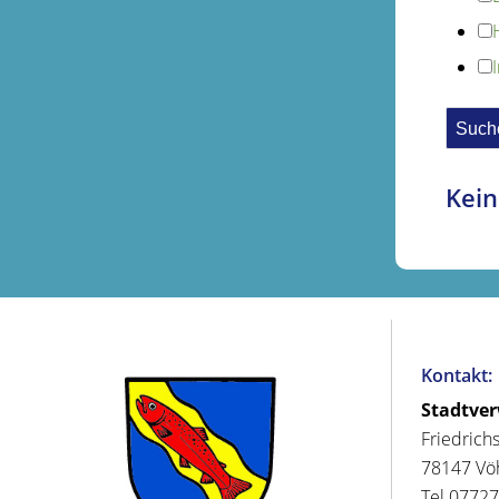
Kein
Kontakt:
Stadtve
Friedrich
78147 Vö
Tel 07727