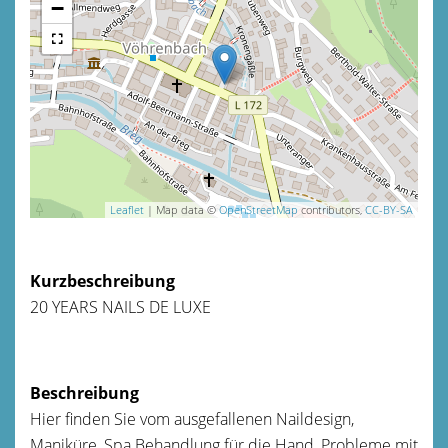
−
Leaflet
| Map data ©
OpenStreetMap
contributors,
CC-BY-SA
Kurzbeschreibung
20 YEARS NAILS DE LUXE
Beschreibung
Hier finden Sie vom ausgefallenen Naildesign,
Maniküre, Spa Behandlung für die Hand, Probleme mit