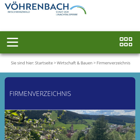
Sie sind hier:
Startseite
>
Wirtschaft & Bauen
>
Firmenverzeichnis
FIRMENVERZEICHNIS