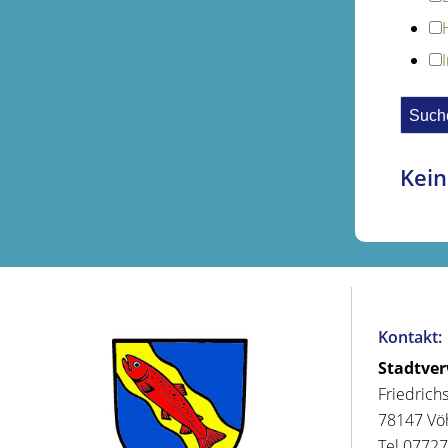
Kein
Kontakt:
Stadtve
Friedrich
78147 Vö
Tel 07727