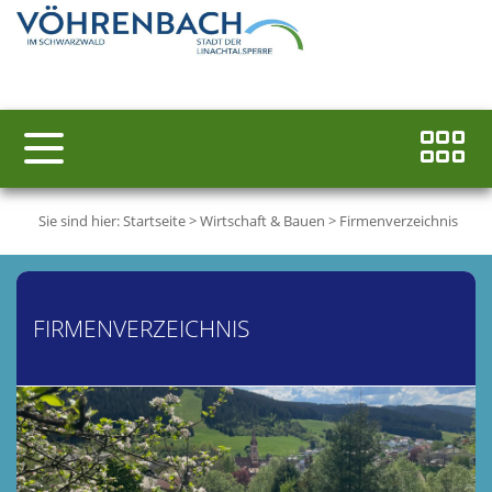
Sie sind hier:
Startseite
>
Wirtschaft & Bauen
>
Firmenverzeichnis
FIRMENVERZEICHNIS