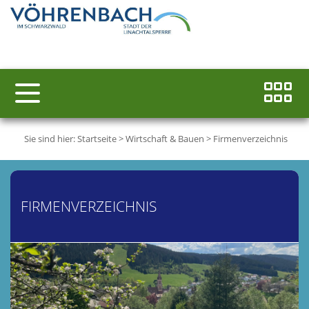
Sie sind hier:
Startseite
>
Wirtschaft & Bauen
>
Firmenverzeichnis
FIRMENVERZEICHNIS