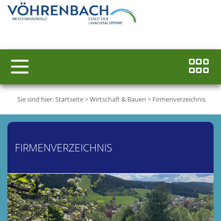
Sie sind hier:
Startseite
>
Wirtschaft & Bauen
>
Firmenverzeichnis
FIRMENVERZEICHNIS