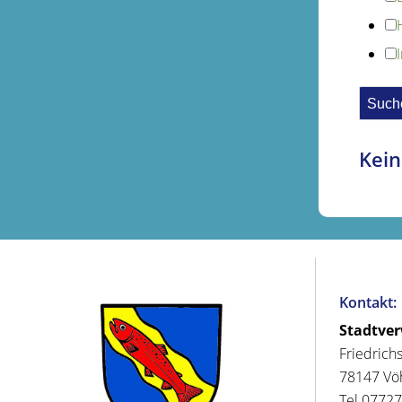
Kein
Kontakt:
Stadtve
Friedrich
78147 Vö
Tel 07727