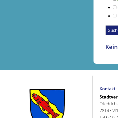
Kein
Kontakt:
Stadtve
Friedrich
78147 Vö
Tel 07727