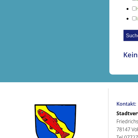
Kein
Kontakt:
Stadtve
Friedrich
78147 Vö
Tel 07727