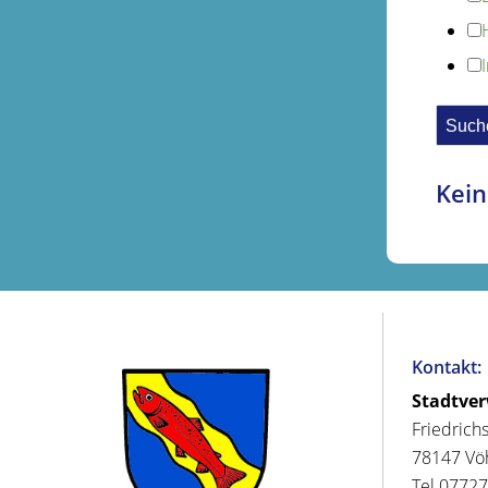
Kein
Kontakt:
Stadtve
Friedrich
78147 Vö
Tel 07727