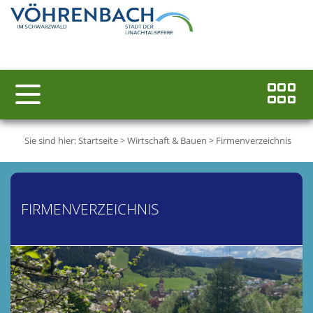
Sie sind hier:
Startseite
>
Wirtschaft & Bauen
>
Firmenverzeichnis
FIRMENVERZEICHNIS