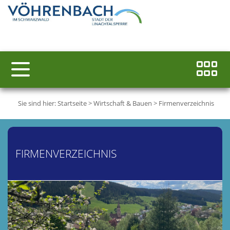
Sie sind hier:
Startseite
>
Wirtschaft & Bauen
>
Firmenverzeichnis
FIRMENVERZEICHNIS