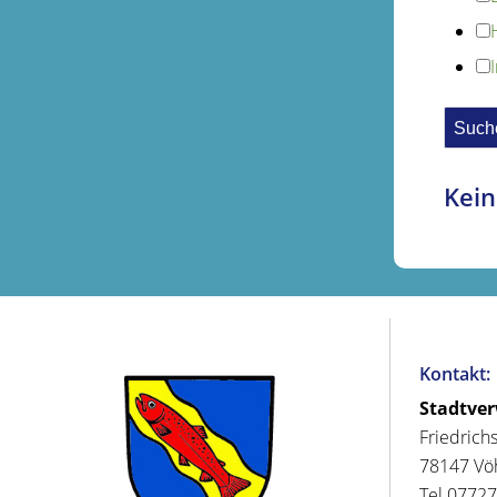
Kein
Kontakt:
Stadtve
Friedrich
78147 Vö
Tel 07727