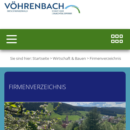
Sie sind hier:
Startseite
>
Wirtschaft & Bauen
>
Firmenverzeichnis
FIRMENVERZEICHNIS