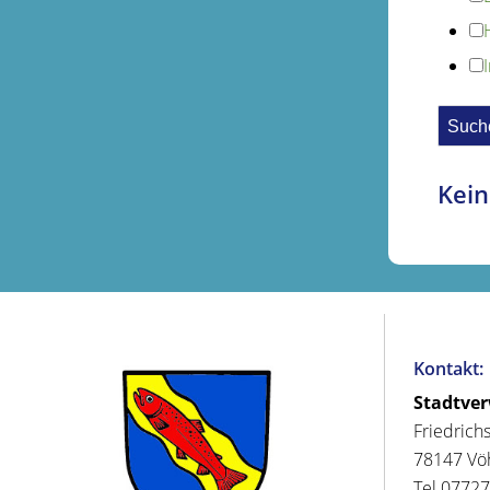
Kein
Kontakt:
Stadtve
Friedrich
78147 Vö
Tel 07727