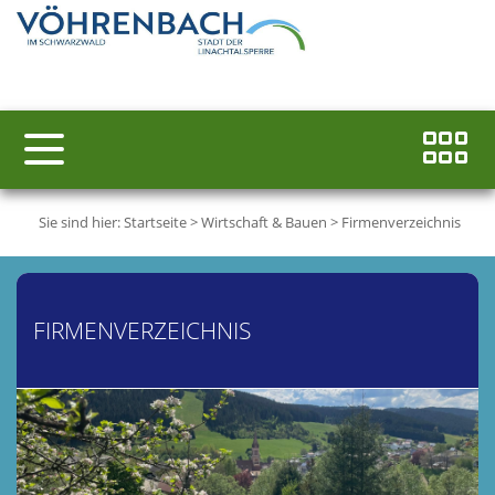
Sie sind hier:
Startseite
>
Wirtschaft & Bauen
>
Firmenverzeichnis
FIRMENVERZEICHNIS