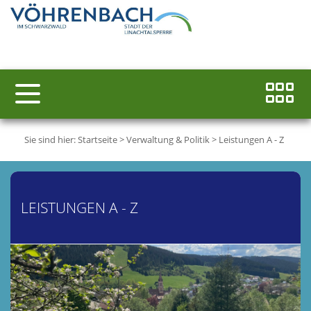
Sie sind hier:
Startseite
>
Verwaltung & Politik
>
Leistungen A - Z
LEISTUNGEN A - Z