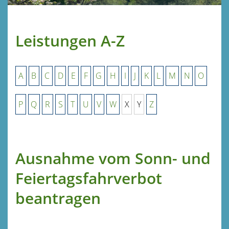
Leistungen A-Z
A
B
C
D
E
F
G
H
I
J
K
L
M
N
O
P
Q
R
S
T
U
V
W
X
Y
Z
Ausnahme vom Sonn- und
Feiertagsfahrverbot
beantragen